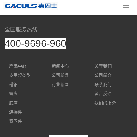
模版文件不在(../../base/templates/page_advantage_103.htm)
导
航
菜
单
全国服务热线
400-9696-960
产品中心
新闻中心
关于我们
支吊架类型
公司新闻
公司简介
槽钢
行业新闻
联系我们
管夹
留言反馈
底座
我们的服务
连接件
紧固件