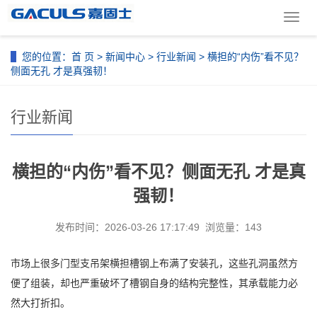
导
航
菜
您的位置：
首 页
>
新闻中心
>
行业新闻
> 横担的“内伤”看不见？
单
侧面无孔 才是真强韧！
行业新闻
横担的“内伤”看不见？侧面无孔 才是真
强韧！
发布时间：2026-03-26 17:17:49 浏览量：143
市场上很多门型支吊架横担槽钢上布满了安装孔，这些孔洞虽然方
便了组装，
却
也严重破坏了槽钢自身的结构完整性，其承载能力必
然大打折扣。