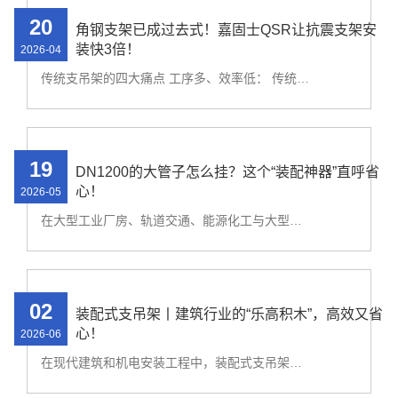
20
角钢支架已成过去式！嘉固士QSR让抗震支架安
装快3倍！
2026-04
传统支吊架的四大痛点 工序多、效率低： 传统焊接或打孔安装方式耗时耗力，施工过程会受施工量大、加工场地不足、电力不足等因素的影响致使误工误期，造成不必要的损失。 火灾安全隐患： 型材切割、焊接等过程都是在施工现场完成，工地火灾，很大一部分
19
DN1200的大管子怎么挂？这个“装配神器”直呼省
心！
2026-05
在大型工业厂房、轨道交通、能源化工与大型公共建筑项目中，重型管道的安全支撑是确保整个管线系统稳定运行的核心。面对繁重材料、复杂工况与紧张工期，一套设计科学、安装快捷、承重可靠的支吊架系统至关重要。嘉固士推出的热轧槽钢重型装配式支吊架
02
装配式支吊架丨建筑行业的“乐高积木”，高效又省
心！
2026-06
在现代建筑和机电安装工程中，装配式支吊架正逐渐成为行业新宠。它像“乐高积木”一样，通过标准化、模块化的设计，让施工变得更高效、更精准。那么，装配式支吊架究竟是什么？它有哪些优势？适用于哪些场景？今天，我们就来一探究竟！ 1. 什么是装配