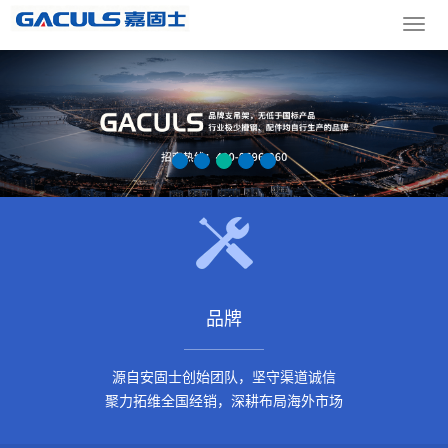
导
航
菜
单
品牌
源自安固士创始团队，坚守渠道诚信
聚力拓维全国经销，深耕布局海外市场